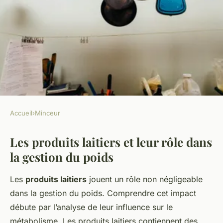
Accueil
›
Minceur
MINCEUR
Les produits laitiers et leur rôle dans
Les produits laitiers sont-ils
la gestion du poids
vraiment vos alliés minceur ?
Les
produits laitiers
jouent un rôle non négligeable
Aya
•
15 janvier 2025
•
4 min de lecture
dans la gestion du poids. Comprendre cet impact
débute par l’analyse de leur influence sur le
métabolisme. Les produits laitiers contiennent des