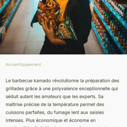
Accueil
›
Equipement
EQUIPEMENT
Top 5 raisons d'adopter un
Le barbecue kamado révolutionne la préparation des
grillades grâce à une polyvalence exceptionnelle qui
barbecue kamado pour vos
séduit autant les amateurs que les experts. Sa
grillades
maîtrise précise de la température permet des
cuissons parfaites, du fumage lent aux saisies
Aya
•
17 novembre 2025
•
6 min de lecture
intenses. Plus économique et économe en