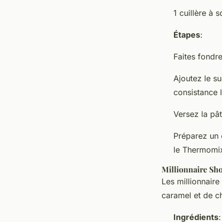
1 cuillère à 
Étapes
:
Faites fondr
Ajoutez le su
consistance l
Versez la pâ
Préparez un 
le Thermomix
Millionnaire Sh
Les millionnaire
caramel et de c
Ingrédients
: