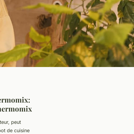
hermomix:
 Thermomix
eur, peut
bot de cuisine