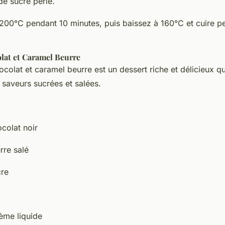
e sucre perlé.
200°C pendant 10 minutes, puis baissez à 160°C et cuire p
lat et Caramel Beurre
colat et caramel beurre est un dessert riche et délicieux q
 saveurs sucrées et salées.
colat noir
rre salé
cre
rème liquide