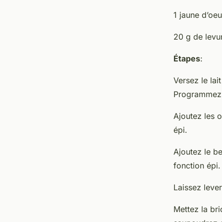
1 jaune d’oeu
20 g de levu
Étapes
:
Versez le lai
Programmez 1
Ajoutez les 
épi.
Ajoutez le b
fonction épi.
Laissez leve
Mettez la br