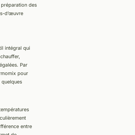
 préparation des
fs-d’œuvre
l intégral qui
chauffer,
négalées. Par
ermomix pour
n quelques
 températures
iculièrement
ifférence entre
rmet de