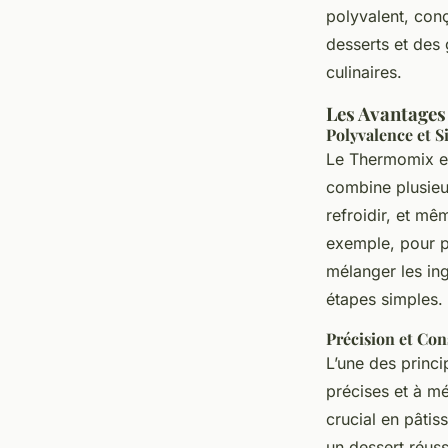
Aya
•
2 janvier 2025
•
11 min de lecture
polyvalent, con
desserts et des
culinaires.
Les Avantages
Polyvalence et S
Le Thermomix est
combine plusieu
refroidir, et mê
exemple, pour p
mélanger les ing
étapes simples.
Précision et Con
L’une des princ
précises et à m
crucial en pâtis
un dessert réus