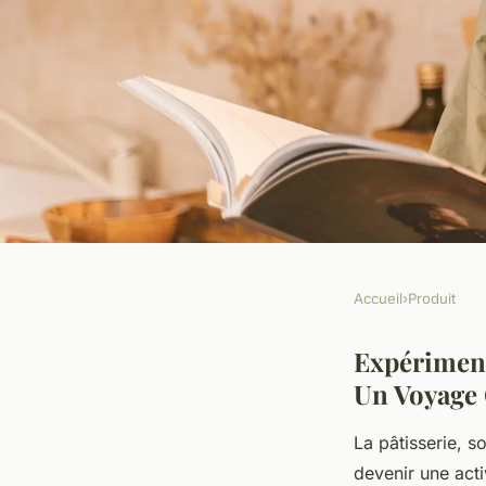
Accueil
›
Produit
PRODUIT
Expérimenter la pâti
Expériment
Un Voyage 
avec un Thermomix
La pâtisserie, 
devenir une acti