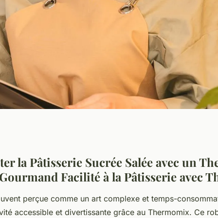
sserie sucré salé
er la Pâtisserie Sucrée Salée avec un T
Gourmand Facilité à la Pâtisserie avec
souvent perçue comme un art complexe et temps-consommat
vité accessible et divertissante grâce au Thermomix. Ce ro