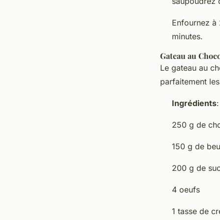
saupoudrez d
Enfournez à 
minutes.
Gateau au Choco
Le gateau au cho
parfaitement les
Ingrédients
:
250 g de cho
150 g de beu
200 g de su
4 oeufs
1 tasse de c