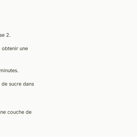
se 2.
à obtenir une
minutes.
g de sucre dans
’une couche de