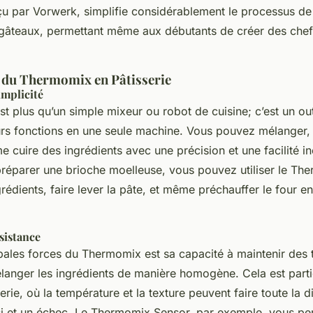
çu par Vorwerk, simplifie considérablement le processus de
 gâteaux, permettant même aux débutants de créer des che
 du Thermomix en Pâtisserie
implicité
 plus qu’un simple mixeur ou robot de cuisine; c’est un outi
rs fonctions en une seule machine. Vous pouvez mélanger, 
me cuire des ingrédients avec une précision et une facilité i
réparer une brioche moelleuse, vous pouvez utiliser le Th
rédients, faire lever la pâte, et même préchauffer le four e
sistance
ipales forces du Thermomix est sa capacité à maintenir des
élanger les ingrédients de manière homogène. Cela est part
serie, où la température et la texture peuvent faire toute la d
si et un échec. Le Thermomix Sensor, par exemple, vous pe