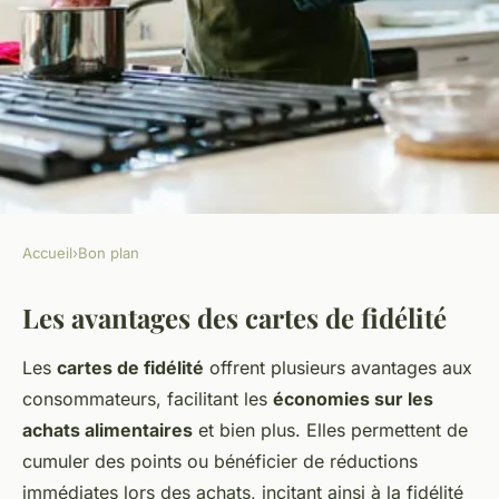
Accueil
›
Bon plan
BON PLAN
Les avantages des cartes de fidélité
Les avantages des cartes de
fidélité pour économiser sur
Les
cartes de fidélité
offrent plusieurs avantages aux
les produits alimentaires
consommateurs, facilitant les
économies sur les
achats alimentaires
et bien plus. Elles permettent de
Aya
•
2 janvier 2025
•
6 min de lecture
cumuler des points ou bénéficier de réductions
immédiates lors des achats, incitant ainsi à la fidélité